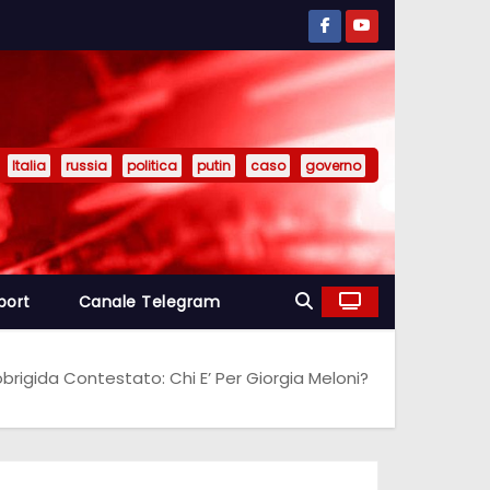
Italia
russia
politica
putin
caso
governo
port
Canale Telegram
brigida Contestato: Chi E’ Per Giorgia Meloni?