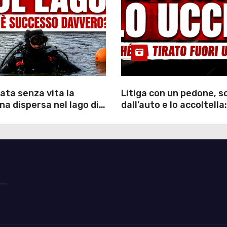
ata senza vita la
Litiga con un pedone, 
a dispersa nel lago di
dall’auto e lo accoltella:
inutili ore di ricerche
arrestato un uomo
ommozzatori