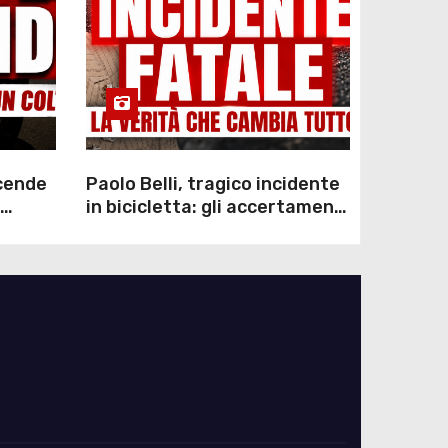
scende
Paolo Belli, tragico incidente
in bicicletta: gli accertamenti
sulla morte di Alessandro
Magnani e i punti ancora da
chiarire