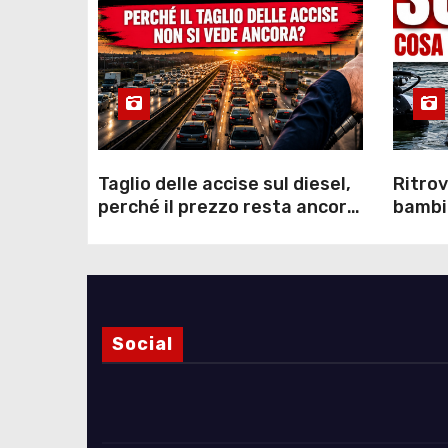
Taglio delle accise sul diesel,
Ritrov
perché il prezzo resta ancora
bambin
sopra i 2 euro nonostante lo
Como: 
sconto deciso dal Governo
dei s
Social