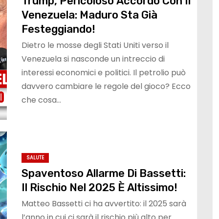
Trump, Pericoloso Accordo Con Il
Venezuela: Maduro Sta Già
Festeggiando!
Dietro le mosse degli Stati Uniti verso il
Venezuela si nasconde un intreccio di
interessi economici e politici. Il petrolio può
davvero cambiare le regole del gioco? Ecco
che cosa…
SALUTE
Spaventoso Allarme Di Bassetti:
Il Rischio Nel 2025 È Altissimo!
Matteo Bassetti ci ha avvertito: il 2025 sarà
l’anno in cui ci sarà il rischio più alto per