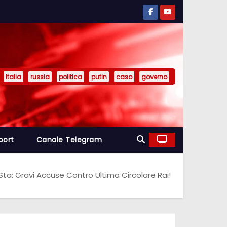
Italia
russia
politica
putin
caso
governo
port
Canale Telegram
Sta: Gravi Accuse Contro Ultima Circolare Rai!