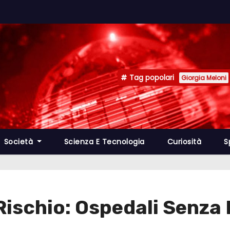
Tag popolari
Giorgia Meloni
Società
Scienza E Tecnologia
Curiosità
S
Rischio: Ospedali Senza 