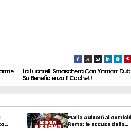
llarme
La Lucarelli Smaschera Can Yaman: Dub
Su Beneficienza E Cachet!
l
Mario Adinolfi ai domicil
zo
Roma: le accuse della
2 euro
Procura sulla presunta