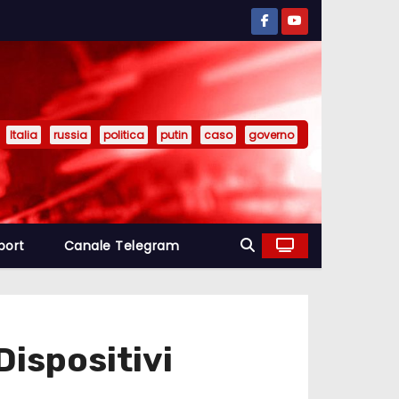
Italia
russia
politica
putin
caso
governo
port
Canale Telegram
Dispositivi