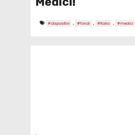
Medici!
,
,
,
#dispositivi
#fondi
#Italia
#medici