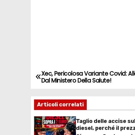
Xec, Pericolosa Variante Covid: A
N
Dal Ministero Della Salute!
a
v
Articoli correlati
i
Taglio delle accise su
g
diesel, perché il prez
resta ancora sopra i 