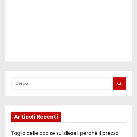
e
d
e
g
l
i
a
r
t
Articoli Recenti
i
Taglio delle accise sul diesel, perché il prezzo