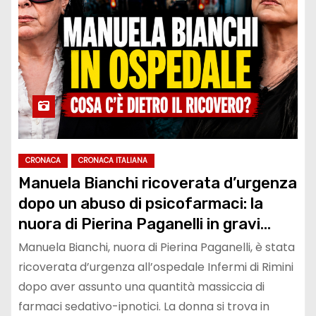
CRONACA
CRONACA ITALIANA
Manuela Bianchi ricoverata d’urgenza
dopo un abuso di psicofarmaci: la
nuora di Pierina Paganelli in gravi
condizioni, i legali parlano di pressione
Manuela Bianchi, nuora di Pierina Paganelli, è stata
psicologica insostenibile
ricoverata d’urgenza all’ospedale Infermi di Rimini
dopo aver assunto una quantità massiccia di
farmaci sedativo-ipnotici. La donna si trova in