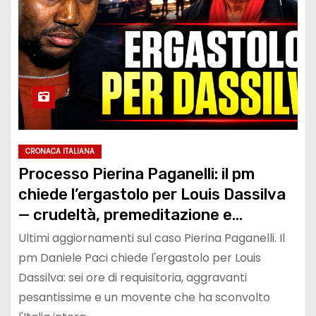
CRONACA ITALIANA
Processo Pierina Paganelli: il pm
chiede l’ergastolo per Louis Dassilva
— crudeltà, premeditazione e
tradimento al centro dell’accusa
Ultimi aggiornamenti sul caso Pierina Paganelli. Il
pm Daniele Paci chiede l'ergastolo per Louis
Dassilva: sei ore di requisitoria, aggravanti
pesantissime e un movente che ha sconvolto