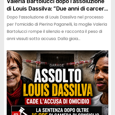
Valeria Bartolucci dopo l’assoluzione
di Louis Dassilva: “Due anni di carcere
ingiusti, ora abbiamo ritrovato fiducia
Dopo l’assoluzione di Louis Dassilva nel processo
nella giustizia”
per l’omicidio di Pierina Paganelli, la moglie Valeria
Bartolucci rompe il silenzio e racconta il peso di
anni vissuti sotto accusa. Dalla gioia…