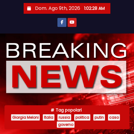
S
Dom. Ago 9th, 2026
1:02:30 AM
a
l
t
a
a
l
c
o
n
t
e
n
Tag popolari
u
Giorgia Meloni
Italia
russia
politica
putin
caso
t
governo
o