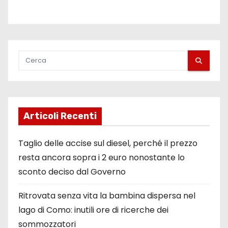
g
l
i
a
r
t
Articoli Recenti
i
Taglio delle accise sul diesel, perché il prezzo
c
resta ancora sopra i 2 euro nonostante lo
sconto deciso dal Governo
o
l
Ritrovata senza vita la bambina dispersa nel
lago di Como: inutili ore di ricerche dei
i
sommozzatori