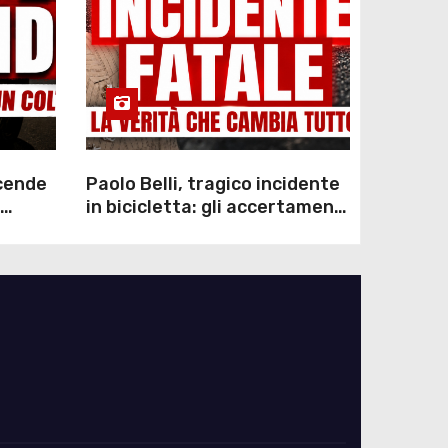
scende
Paolo Belli, tragico incidente
in bicicletta: gli accertamenti
sulla morte di Alessandro
Magnani e i punti ancora da
chiarire