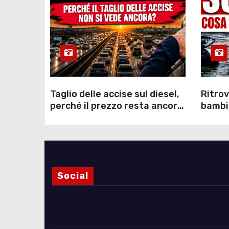
Taglio delle accise sul diesel,
Ritrov
perché il prezzo resta ancora
bambin
sopra i 2 euro nonostante lo
Como: 
sconto deciso dal Governo
dei s
Social