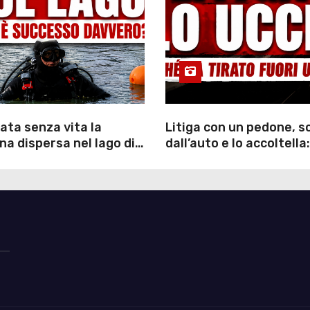
ata senza vita la
Litiga con un pedone, 
a dispersa nel lago di
dall’auto e lo accoltella:
inutili ore di ricerche
arrestato un uomo
ommozzatori