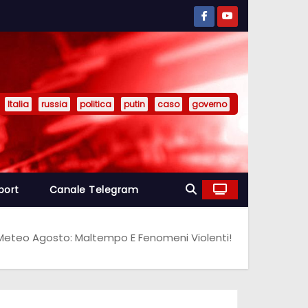
Italia
russia
politica
putin
caso
governo
port
Canale Telegram
 Meteo Agosto: Maltempo E Fenomeni Violenti!