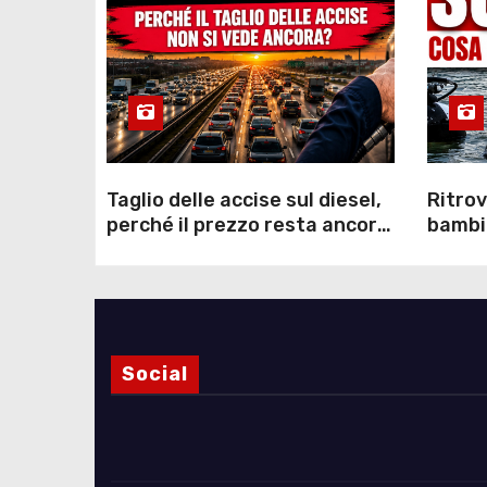
Taglio delle accise sul diesel,
Ritrov
perché il prezzo resta ancora
bambin
sopra i 2 euro nonostante lo
Como: 
sconto deciso dal Governo
dei s
Social