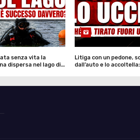
ata senza vita la
Litiga con un pedone, 
a dispersa nel lago di
dall’auto e lo accoltella:
inutili ore di ricerche
arrestato un uomo
ommozzatori