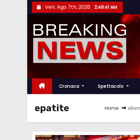
S
Ven. Ago 7th, 2026
2:48:42 AM
a
l
t
a
a
l
c
o
n
Cronaca
Spettacolo
t
e
epatite
Home
Allar
n
u
t
o