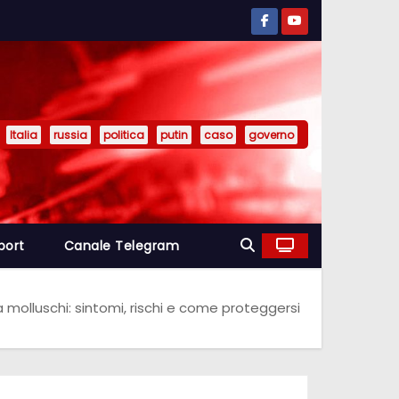
Italia
russia
politica
putin
caso
governo
port
Canale Telegram
a molluschi: sintomi, rischi e come proteggersi