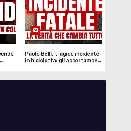
scende
Paolo Belli, tragico incidente
in bicicletta: gli accertamenti
sulla morte di Alessandro
Magnani e i punti ancora da
chiarire