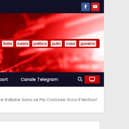
Italia
russia
politica
putin
caso
governo
port
Canale Telegram
te Italiane Sono Le Più Costose: Ecco Il Motivo!