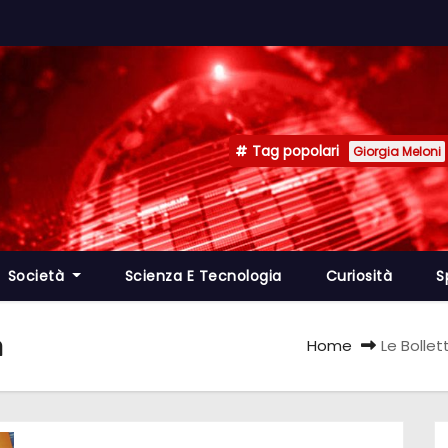
Tag popolari
Giorgia Meloni
Società
Scienza E Tecnologia
Curiosità
S
a
Home
Le Bollet