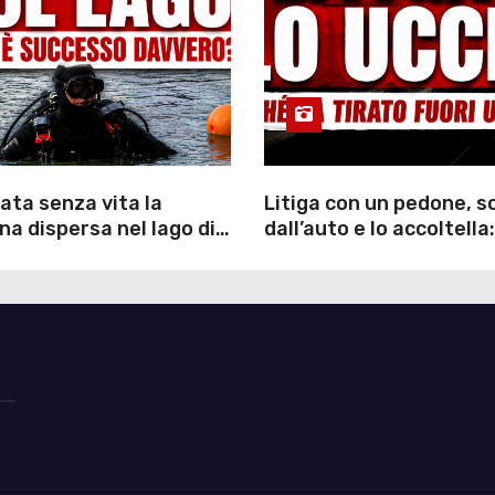
ata senza vita la
Litiga con un pedone, 
a dispersa nel lago di
dall’auto e lo accoltella:
inutili ore di ricerche
arrestato un uomo
ommozzatori