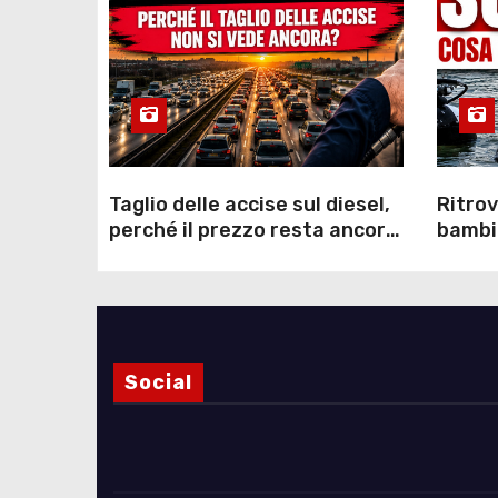
Taglio delle accise sul diesel,
Ritrov
perché il prezzo resta ancora
bambin
sopra i 2 euro nonostante lo
Como: 
sconto deciso dal Governo
dei s
Social