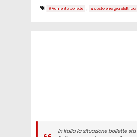
,
#Aumento bollette
#costo energia elettrica
In Italia la situazione bollette s