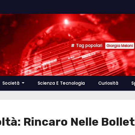
Tag popolari
Giorgia Meloni
Società
Scienza E Tecnologia
Curiosità
S
oltà: Rincaro Nelle Bollet