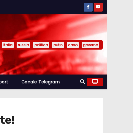
Italia
russia
politica
putin
caso
governo
port
Canale Telegram
te!