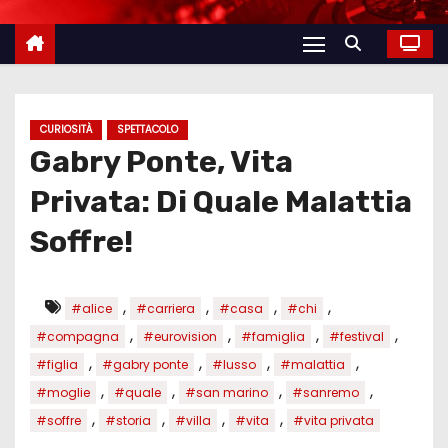
CURIOSITÀ
SPETTACOLO
Gabry Ponte, Vita
Privata: Di Quale Malattia
Soffre!
,
,
,
,
#alice
#carriera
#casa
#chi
,
,
,
,
#compagna
#eurovision
#famiglia
#festival
,
,
,
,
#figlia
#gabry ponte
#lusso
#malattia
,
,
,
,
#moglie
#quale
#san marino
#sanremo
,
,
,
,
#soffre
#storia
#villa
#vita
#vita privata