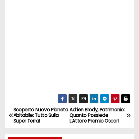
Scoperto Nuovo Pianeta
Adrien Brody, Patrimonio:
N
Abitabile: Tutto Sulla
Quanto Possiede
Super Terra!
L’Attore Premio Oscar!
a