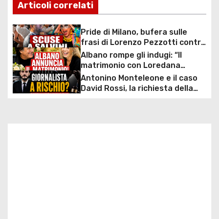
v
Articoli correlati
i
Pride di Milano, bufera sulle
g
frasi di Lorenzo Pezzotti contro
Salvini: arrivano le scuse dopo
Albano rompe gli indugi: “Il
a
la minaccia di querela
matrimonio con Loredana
Lecciso arriva”, la svolta dopo
Antonino Monteleone e il caso
z
anni insieme
David Rossi, la richiesta della
Procura riaccende il dibattito
i
sulla libertà di stampa in Italia
o
n
e
a
r