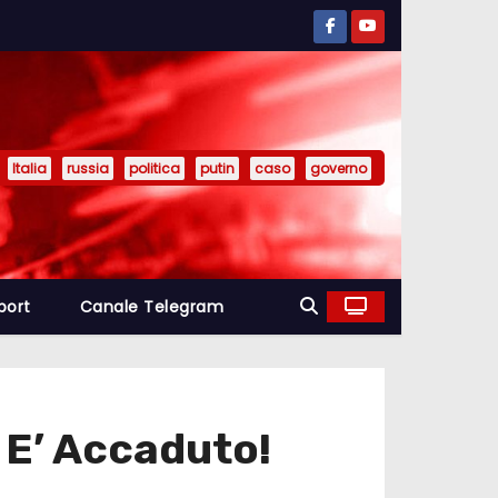
Italia
russia
politica
putin
caso
governo
port
Canale Telegram
 E’ Accaduto!