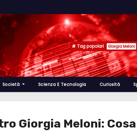
Tag popolari
Giorgia Meloni
Società
Scienza E Tecnologia
Curiosità
S
ro Giorgia Meloni: Cosa