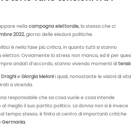
cappare nella
campagna elettorale,
la stessa che ci
embre
2022
, giorno delle elezioni politiche.
itici è nella fase più critica, in quanto tutti si stanno
 elettori. Ovviamente lo stress non manca, ed è per que
sempre andati d’accordo, stanno vivendo momenti di
tensi
 Draghi
e
Giorgia Meloni
i quali, nonostante le visioni di vita
rati a vicenda.
na responsabile che sa cosa vuole e cosa intende
 al meglio il suo partito politico. La donna non si è invece
l tempo stesso, è finita al centro di importanti critiche
e Germania.