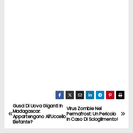
Gusci Di Uova Giganti In
N
Virus Zombie Nel
Madagascar:
Permafrost: Un Pericolo
Appartengono All’Uccello
a
In Caso Di Scioglimento!
Elefante?