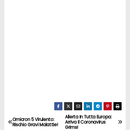
Allerta In Tutta Europa:
N
Omicron 5 Virulento:
Arriva Il Coronavirus
Rischio Gravi Malattie!
Grims!