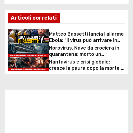
a
v
Articoli correlati
i
Matteo Bassetti lancia l’allarme
g
Ebola: “Il virus può arrivare in
Europa in poche ore”
Norovirus, Nave da crociera in
a
quarantena: morto un
passeggero!
Hantavirus e crisi globale:
z
cresce la paura dopo la morte di
Leo Schilperoord!
i
o
n
e
a