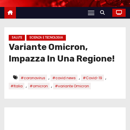
SALUTE
SCIENZA E TECNOLOGIA
Variante Omicron,
Impazza In Una Regione!
,
,
,
#coronavirus
#covid news
#Covid-19
,
,
#Italia
#omicron
#variante Omicron