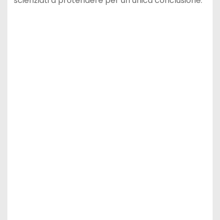
scienziati a protendere per un’unica conclusione.