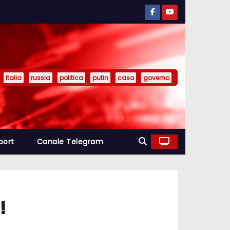
Italia
russia
politica
putin
caso
governo
port
Canale Telegram
!