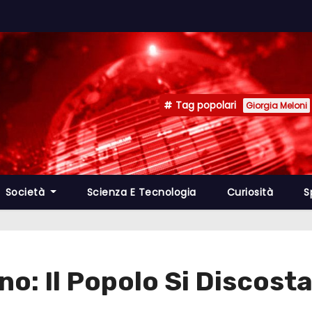
Tag popolari
Giorgia Meloni
Società
Scienza E Tecnologia
Curiosità
S
no: Il Popolo Si Discosta