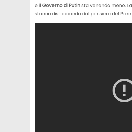
e il
Governo di Putin
sta venendo meno. La 
stanno distaccando dal pensiero del Premi