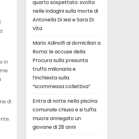
quarto sospettato: svolta
nelle indagini sulla morte di
Antonella Di Iesi e Sara Di
l
Vita
 a
Mario Adinolfi ai domiciliari a
Roma: le accuse della
Procura sulla presunta
o in
truffa milionaria e
come
l’inchiesta sulla
a
“scommessa collettiva”
Entra di notte nella piscina
ne di
comunale chiusa e si tuffa:
muore annegato un
ente.
giovane di 28 anni