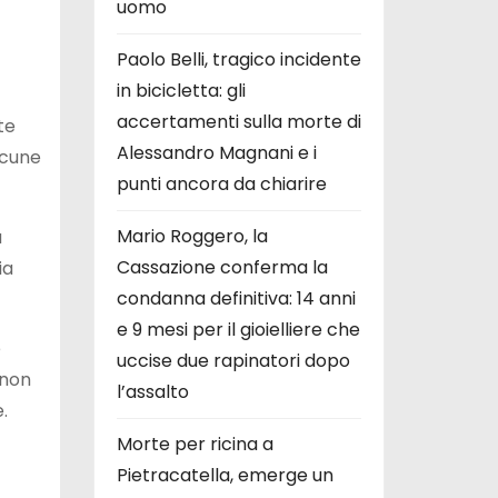
uomo
Paolo Belli, tragico incidente
in bicicletta: gli
accertamenti sulla morte di
te
Alessandro Magnani e i
lcune
punti ancora da chiarire
Mario Roggero, la
a
Cassazione conferma la
ia
condanna definitiva: 14 anni
e 9 mesi per il gioielliere che
e
uccise due rapinatori dopo
 non
l’assalto
.
Morte per ricina a
Pietracatella, emerge un