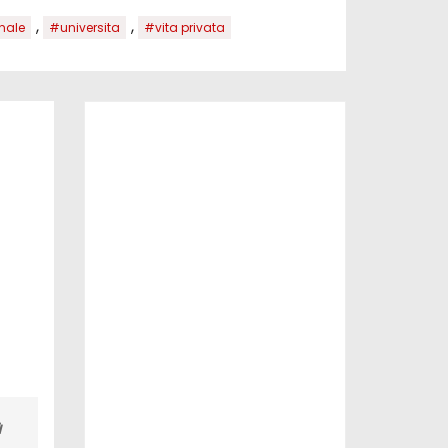
,
,
nale
#universita
#vita privata
ù