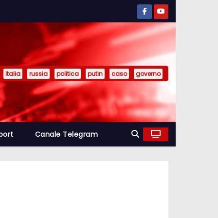
Italia
russia
politica
putin
caso
governo
port
Canale Telegram