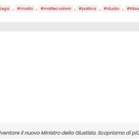
,
,
,
,
,
Lega
#marito
#matteo salvini
#politica
#studio
#tribu
ventare il nuovo Ministro della Giustizia. Scopriamo di pi