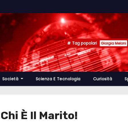
Tag popolari
Giorgia Meloni
Società
Scienza E Tecnologia
Curiosità
S
Chi È Il Marito!