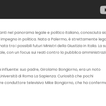
vanti nel panorama legale e politico italiano, conosciuta si
o impegno in politica. Nata a Palermo, è strettamente leg
 tra i possibili futuri Ministri della Giustizia in Italia. La s
nale, con un focus sui reati contro la pubblica amministraz
ia influente: suo padre, Girolamo Bongiorno, era un noto
l’Università di Roma La Sapienza. Curiosità che pochi
bre conduttore televisivo Mike Bongiorno, che ha conferm