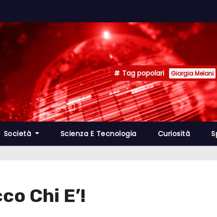
Tag popolari
Giorgia Meloni
Società
Scienza E Tecnologia
Curiosità
S
co Chi E’!