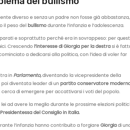
oblema del bullismo
nte diverso e senza un padre non fosse già abbastanza,
o il peso del
bullismo
durante l’infanzia e l’adolescenza.
parati e soprattutto perché era in sovrappeso: per ques
mici. Crescendo
l’interesse di Giorgia per la destra
si è fatt
minciato a dedicarsi alla politica, con l’idea di voler far
tra in
Parlamento,
diventando la vicepresidente della
 poi diventata leader di un
partito conservatore moderno
ra cerca di emergere per accattivarsi i voti del popolo.
ei ad avere la meglio durante le prossime elezioni politi
Presidentessa del Consiglio in Italia.
 durante l’infanzia hanno contribuito a forgiare
Giorgia
di un