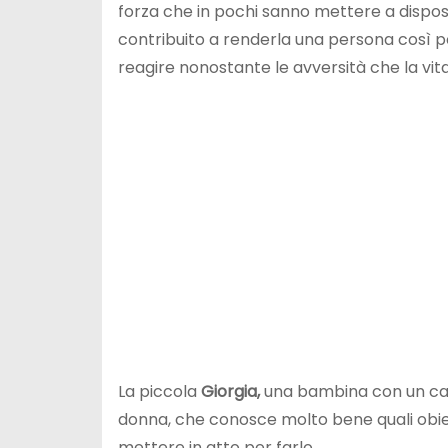
forza che in pochi sanno mettere a dispos
contribuito a renderla una persona così po
reagire nonostante le avversità che la vit
La piccola
Giorgia,
una bambina con un cara
donna, che conosce molto bene quali obiet
mettere in atto per farlo.