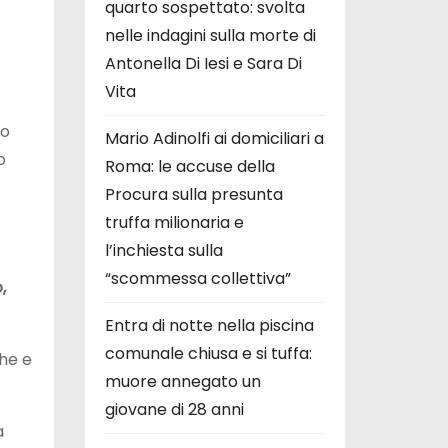
quarto sospettato: svolta
nelle indagini sulla morte di
Antonella Di Iesi e Sara Di
Vita
to
Mario Adinolfi ai domiciliari a
o
Roma: le accuse della
Procura sulla presunta
truffa milionaria e
l’inchiesta sulla
“scommessa collettiva”
,
Entra di notte nella piscina
comunale chiusa e si tuffa:
che e
muore annegato un
giovane di 28 anni
a