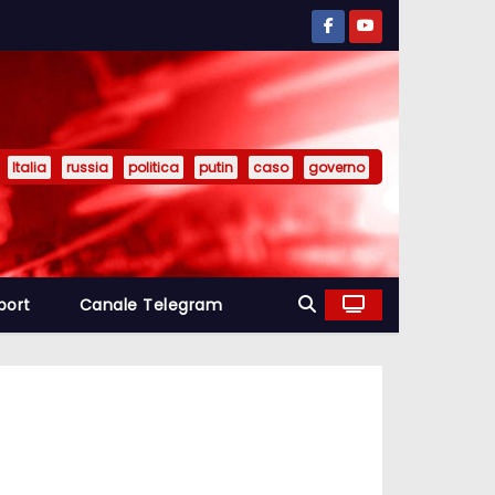
Italia
russia
politica
putin
caso
governo
port
Canale Telegram