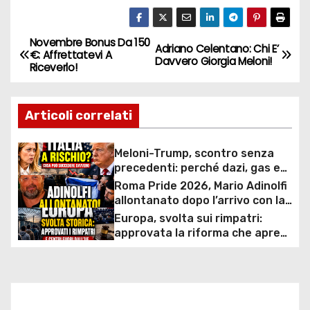
Novembre Bonus Da 150
N
Adriano Celentano: Chi E’
€: Affrettatevi A
Davvero Giorgia Meloni!
Riceverlo!
a
v
Articoli correlati
i
Meloni-Trump, scontro senza
g
precedenti: perché dazi, gas e
rapporti diplomatici possono
Roma Pride 2026, Mario Adinolfi
a
costare caro all’Italia
allontanato dopo l’arrivo con la
bandiera di Israele: scontro
Europa, svolta sui rimpatri:
z
politico e polemiche sui diritti
approvata la riforma che apre
ai centri fuori dall’UE e accelera
i
le espulsioni
o