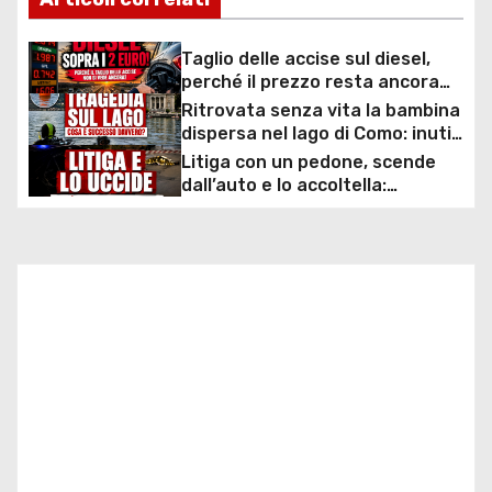
g
Taglio delle accise sul diesel,
a
perché il prezzo resta ancora
sopra i 2 euro nonostante lo
Ritrovata senza vita la bambina
z
sconto deciso dal Governo
dispersa nel lago di Como: inutili
ore di ricerche dei
Litiga con un pedone, scende
i
sommozzatori
dall’auto e lo accoltella:
arrestato un uomo
o
n
e
a
r
t