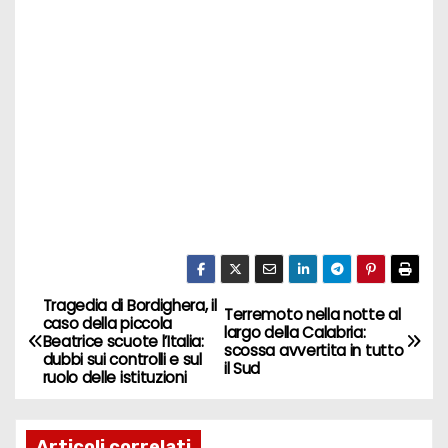
Tragedia di Bordighera, il
N
Terremoto nella notte al
caso della piccola
largo della Calabria:
Beatrice scuote l’Italia:
a
scossa avvertita in tutto
dubbi sui controlli e sul
il Sud
ruolo delle istituzioni
v
i
Articoli correlati