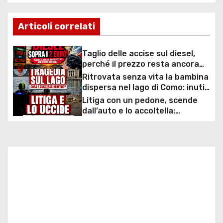
i
Articoli correlati
g
a
Taglio delle accise sul diesel,
perché il prezzo resta ancora
z
sopra i 2 euro nonostante lo
Ritrovata senza vita la bambina
sconto deciso dal Governo
dispersa nel lago di Como: inutili
i
ore di ricerche dei
Litiga con un pedone, scende
sommozzatori
dall’auto e lo accoltella:
o
arrestato un uomo
n
e
a
r