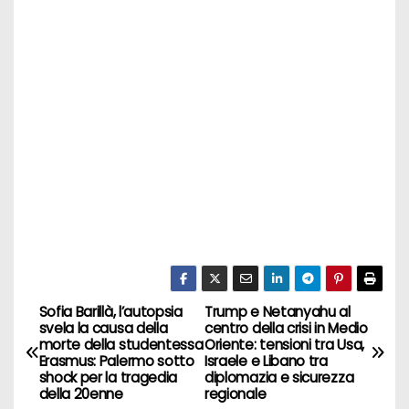
Sofia Barillà, l’autopsia
Trump e Netanyahu al
N
svela la causa della
centro della crisi in Medio
morte della studentessa
Oriente: tensioni tra Usa,
a
Erasmus: Palermo sotto
Israele e Libano tra
shock per la tragedia
diplomazia e sicurezza
v
della 20enne
regionale