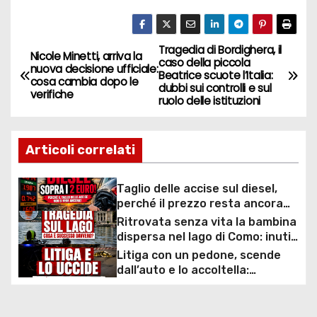
Tragedia di Bordighera, il
N
Nicole Minetti, arriva la
caso della piccola
nuova decisione ufficiale:
Beatrice scuote l’Italia:
a
cosa cambia dopo le
dubbi sui controlli e sul
verifiche
ruolo delle istituzioni
v
i
Articoli correlati
g
Taglio delle accise sul diesel,
a
perché il prezzo resta ancora
sopra i 2 euro nonostante lo
Ritrovata senza vita la bambina
z
sconto deciso dal Governo
dispersa nel lago di Como: inutili
ore di ricerche dei
Litiga con un pedone, scende
i
sommozzatori
dall’auto e lo accoltella:
arrestato un uomo
o