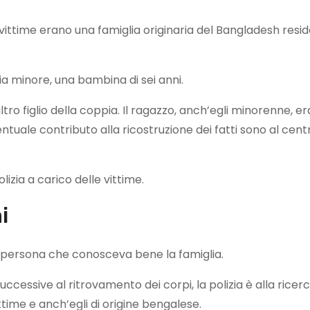
vittime erano una famiglia originaria del Bangladesh resi
lia minore, una bambina di sei anni.
ltro figlio della coppia. Il ragazzo, anch’egli minorenne, er
ventuale contributo alla ricostruzione dei fatti sono al cent
izia a carico delle vittime.
i
a persona che conosceva bene la famiglia.
essive al ritrovamento dei corpi, la polizia è alla ricerc
ttime e anch’egli di origine bengalese.