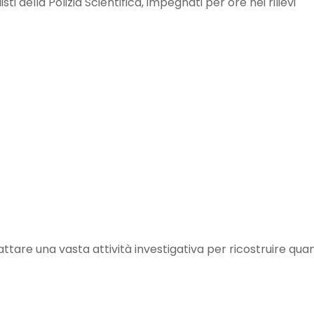
isti della Polizia Scientifica, impegnati per ore nei rilievi
are una vasta attività investigativa per ricostruire qua