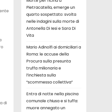
Morte per ricina a
Pietracatella, emerge un
dente
quarto sospettato: svolta
nelle indagini sulla morte di
Antonella Di Iesi e Sara Di
Vita
a
ro
Mario Adinolfi ai domiciliari a
Roma: le accuse della
Procura sulla presunta
truffa milionaria e
l’inchiesta sulla
“scommessa collettiva”
Entra di notte nella piscina
comunale chiusa e si tuffa:
a di
muore annegato un