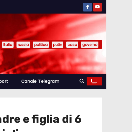
Italia
russia
politica
putin
caso
governo
port
Canale Telegram
re e figlia di 6