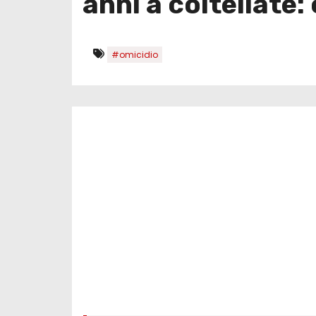
anni a coltellate:
#omicidio