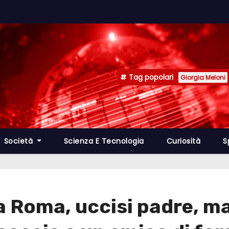
Tag popolari
Giorgia Meloni
Società
Scienza E Tecnologia
Curiosità
S
a Roma, uccisi padre, mad