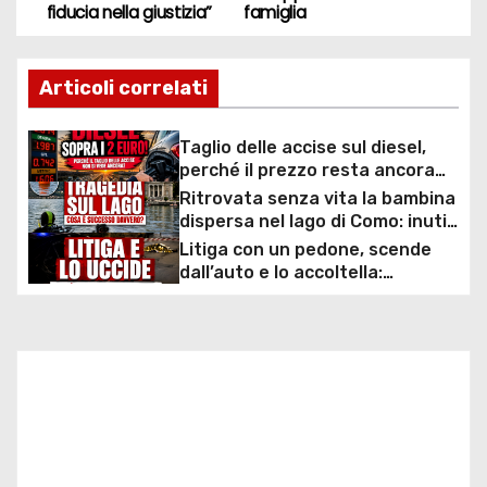
fiducia nella giustizia”
famiglia
i
g
Articoli correlati
a
Taglio delle accise sul diesel,
z
perché il prezzo resta ancora
sopra i 2 euro nonostante lo
i
Ritrovata senza vita la bambina
sconto deciso dal Governo
dispersa nel lago di Como: inutili
o
ore di ricerche dei
Litiga con un pedone, scende
sommozzatori
dall’auto e lo accoltella:
n
arrestato un uomo
e
a
r
t