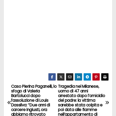
Caso Pierina Paganelli, lo
Tragedia nel Milanese,
N
sfogo di Valeria
uomo di 47 anni
Bartolucci dopo
arrestato dopo l’omicidio
a
l’assoluzione di Louis
del padre: la vittima
Dassilva: “Due anni di
sarebbe stata colpita e
v
carcere ingiusti, ora
poi data alle fiamme
abbiamo ritrovato
nell’appartamento di