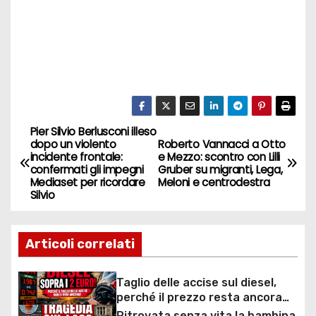
Pier Silvio Berlusconi illeso
N
dopo un violento
Roberto Vannacci a Otto
incidente frontale:
e Mezzo: scontro con Lilli
a
confermati gli impegni
Gruber su migranti, Lega,
Mediaset per ricordare
Meloni e centrodestra
v
Silvio
i
Articoli correlati
g
a
Taglio delle accise sul diesel,
perché il prezzo resta ancora
sopra i 2 euro nonostante lo
Ritrovata senza vita la bambina