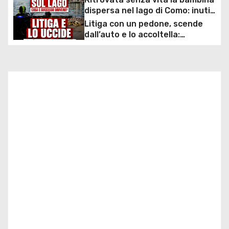
z
sconto deciso dal Governo
dispersa nel lago di Como: inutili
i
ore di ricerche dei
Litiga con un pedone, scende
sommozzatori
dall’auto e lo accoltella:
o
arrestato un uomo
n
e
a
r
t
i
c
o