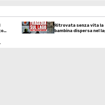
l
Ritrovata senza vita la
zo
bambina dispersa nel la
2 euro
Como: inutili ore di ric
o
dei sommozzatori
 un