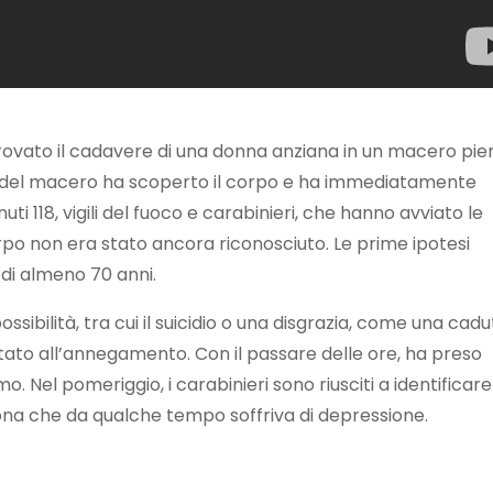
rovato il cadavere di una donna anziana in un macero pie
rio del macero ha scoperto il corpo e ha immediatamente
uti 118, vigili del fuoco e carabinieri, che hanno avviato le
 corpo non era stato ancora riconosciuto. Le prime ipotesi
 di almeno 70 anni.
sibilità, tra cui il suicidio o una disgrazia, come una cad
to all’annegamento. Con il passare delle ore, ha preso
. Nel pomeriggio, i carabinieri sono riusciti a identificare
 zona che da qualche tempo soffriva di depressione.