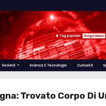
Tag popolari
Giorgia Meloni
Società
Scienza E Tecnologia
Curiosità
S
gna: Trovato Corpo Di 