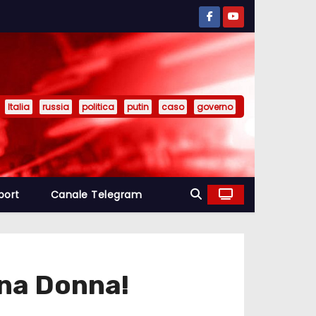
Italia
russia
politica
putin
caso
governo
port
Canale Telegram
Una Donna!