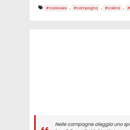
,
,
,
#cadavere
#campagna
#collina
#
Nelle campagne aleggia uno spav