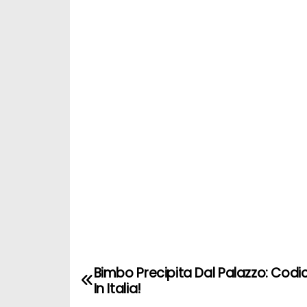
Bimbo Precipita Dal Palazzo: Codi
N
In Italia!