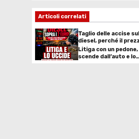
a
v
Articoli correlati
i
Taglio delle accise su
g
diesel, perché il prez
resta ancora sopra i 
Litiga con un pedone,
a
nonostante lo scont
scende dall’auto e lo
deciso dal Governo
z
accoltella: arrestato
uomo
i
o
n
e
a