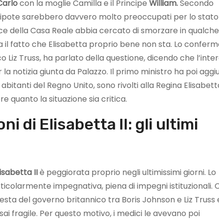
Carlo
con la moglie Camilla e il Principe
William.
Secondo
 il nipote sarebbero davvero molto preoccupati per lo stato
oce della Casa Reale abbia cercato di smorzare in qualche
ta il fatto che Elisabetta proprio bene non sta. Lo conferma
o Liz Truss, ha parlato della questione, dicendo che l’inte
notizia giunta da Palazzo. Il primo ministro ha poi aggi
li abitanti del Regno Unito, sono rivolti alla Regina Elisabett
e quanto la situazione sia critica.
i di Elisabetta II: gli ultimi
isabetta II
è peggiorata proprio negli ultimissimi giorni. Lo
icolarmente impegnativa, piena di impegni istituzionali. 
testa del governo britannico tra Boris Johnson e Liz Truss 
ai fragile. Per questo motivo, i medici le avevano poi