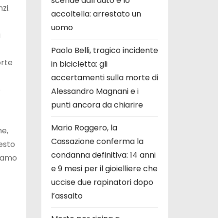
scende dall’auto e lo
zi.
accoltella: arrestato un
uomo
a
Paolo Belli, tragico incidente
orte
in bicicletta: gli
accertamenti sulla morte di
o
Alessandro Magnani e i
punti ancora da chiarire
Mario Roggero, la
ne,
Cassazione conferma la
esto
condanna definitiva: 14 anni
tiamo
e 9 mesi per il gioielliere che
uccise due rapinatori dopo
l’assalto