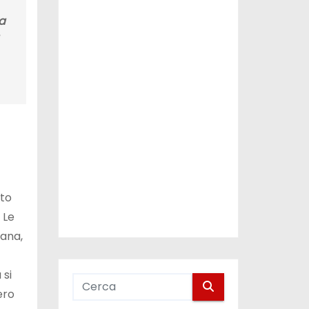
na
ato
. Le
mana,
 si
ero