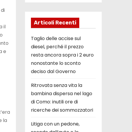
 di
Articoli Recenti
 il
ro
Taglio delle accise sul
unto
diesel, perché il prezzo
a e
resta ancora sopra i 2 euro
nonostante lo sconto
deciso dal Governo
Ritrovata senza vita la
bambina dispersa nel lago
di Como: inutili ore di
ricerche dei sommozzatori
C’era
e la
Litiga con un pedone,