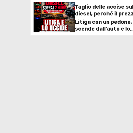
Taglio delle accise su
g
diesel, perché il prez
resta ancora sopra i 
Litiga con un pedone,
a
nonostante lo scont
scende dall’auto e lo
deciso dal Governo
z
accoltella: arrestato
uomo
i
o
n
e
a
r
t