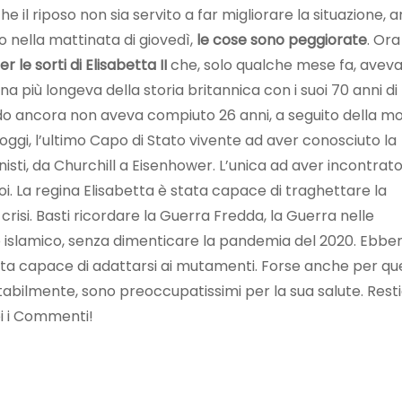
 il riposo non sia servito a far migliorare la situazione, an
o nella mattinata di giovedì,
le cose sono peggiorate
. Ora
le sorti di Elisabetta II
che, solo qualche mese fa, avev
rana più longeva della storia britannica con i suoi 70 anni di
do ancora non aveva compiuto 26 anni, a seguito della m
oggi, l’ultimo Capo di Stato vivente ad aver conosciuto la
sti, da Churchill a Eisenhower. L’unica ad aver incontrat
oi. La regina Elisabetta è stata capace di traghettare la
risi. Basti ricordare la Guerra Fredda, la Guerra nelle
ismo islamico, senza dimenticare la pandemia del 2020. Ebbe
tata capace di adattarsi ai mutamenti. Forse anche per qu
vitabilmente, sono preoccupatissimi per la sua salute. Res
oi i Commenti!