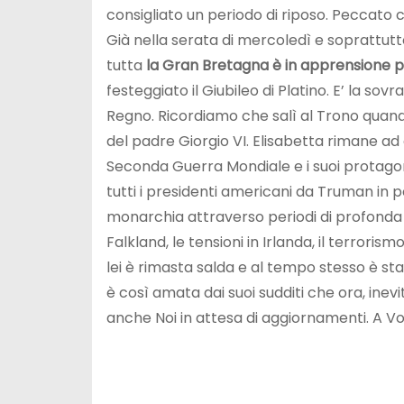
consigliato un periodo di riposo. Peccato che
Già nella serata di mercoledì e soprattutt
tutta
la Gran Bretagna è in apprensione per 
festeggiato il Giubileo di Platino. E’ la sov
Regno. Ricordiamo che salì al Trono quan
del padre Giorgio VI. Elisabetta rimane ad 
Seconda Guerra Mondiale e i suoi protagoni
tutti i presidenti americani da Truman in p
monarchia attraverso periodi di profonda c
Falkland, le tensioni in Irlanda, il terror
lei è rimasta salda e al tempo stesso è s
è così amata dai suoi sudditi che ora, ine
anche Noi in attesa di aggiornamenti. A V