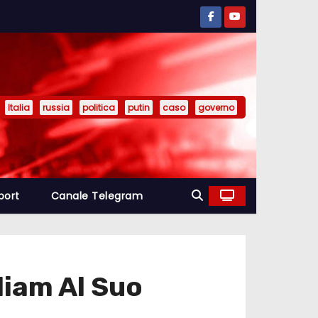
Italia
russia
politica
putin
caso
governo
port
Canale Telegram
liam Al Suo