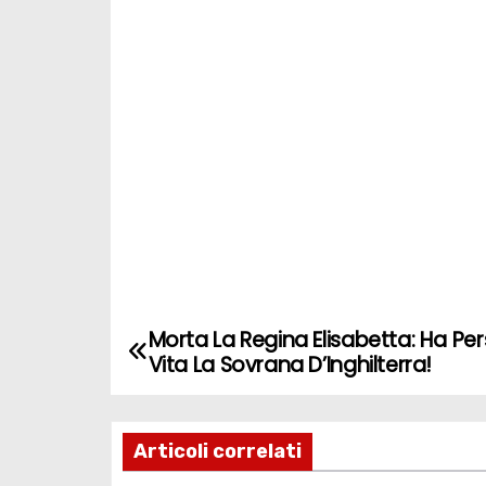
Morta La Regina Elisabetta: Ha Per
N
Vita La Sovrana D’Inghilterra!
a
v
Articoli correlati
i