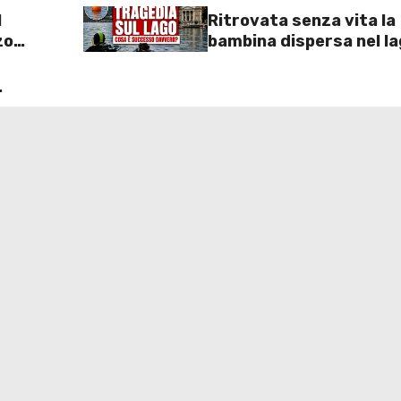
l
Ritrovata senza vita la
zo
bambina dispersa nel la
2 euro
Como: inutili ore di ric
o
dei sommozzatori
 un