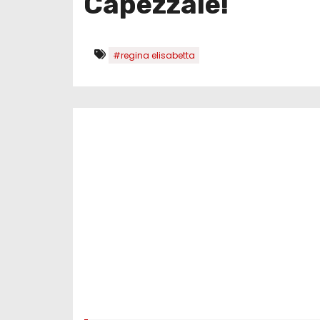
Capezzale!
#regina elisabetta