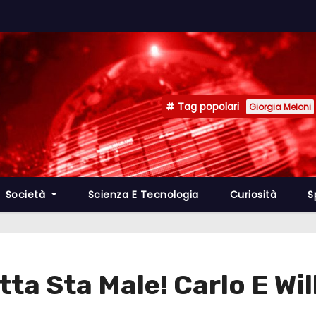
Tag popolari
Giorgia Meloni
Società
Scienza E Tecnologia
Curiosità
S
tta Sta Male! Carlo E Wil