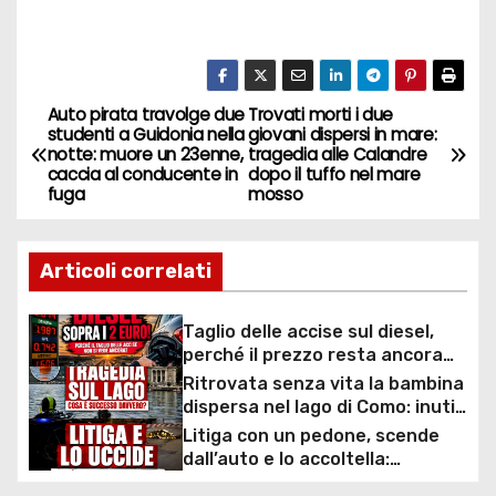
Auto pirata travolge due
Trovati morti i due
N
studenti a Guidonia nella
giovani dispersi in mare:
notte: muore un 23enne,
tragedia alle Calandre
a
caccia al conducente in
dopo il tuffo nel mare
fuga
mosso
v
i
Articoli correlati
g
Taglio delle accise sul diesel,
a
perché il prezzo resta ancora
sopra i 2 euro nonostante lo
Ritrovata senza vita la bambina
z
sconto deciso dal Governo
dispersa nel lago di Como: inutili
ore di ricerche dei
Litiga con un pedone, scende
i
sommozzatori
dall’auto e lo accoltella:
arrestato un uomo