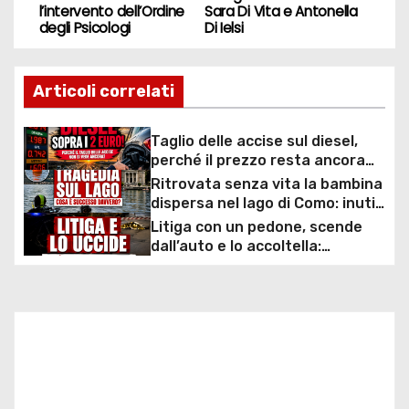
a
l’intervento dell’Ordine
Sara Di Vita e Antonella
degli Psicologi
Di Ielsi
v
i
Articoli correlati
g
Taglio delle accise sul diesel,
a
perché il prezzo resta ancora
sopra i 2 euro nonostante lo
Ritrovata senza vita la bambina
z
sconto deciso dal Governo
dispersa nel lago di Como: inutili
ore di ricerche dei
Litiga con un pedone, scende
i
sommozzatori
dall’auto e lo accoltella:
arrestato un uomo
o
n
e
a