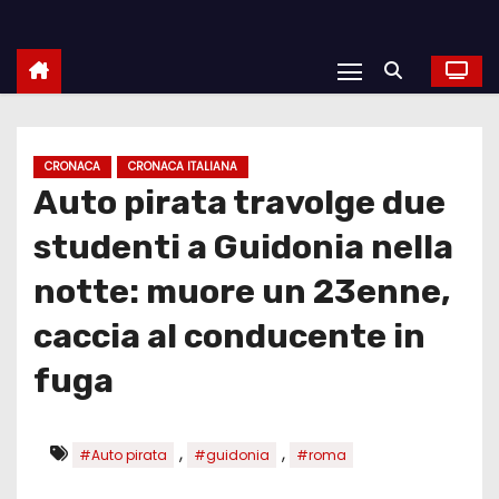
CRONACA
CRONACA ITALIANA
Auto pirata travolge due
studenti a Guidonia nella
notte: muore un 23enne,
caccia al conducente in
fuga
,
,
#Auto pirata
#guidonia
#roma