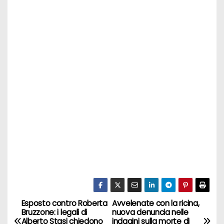
Esposto contro Roberta
Avvelenate con la ricina,
N
Bruzzone: i legali di
nuova denuncia nelle
Alberto Stasi chiedono
indagini sulla morte di