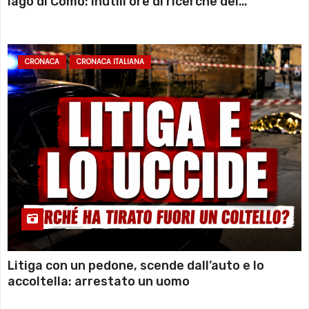
lago di Como: inutili ore di ricerche dei
sommozzatori
CRONACA
CRONACA ITALIANA
Litiga con un pedone, scende dall’auto e lo
accoltella: arrestato un uomo