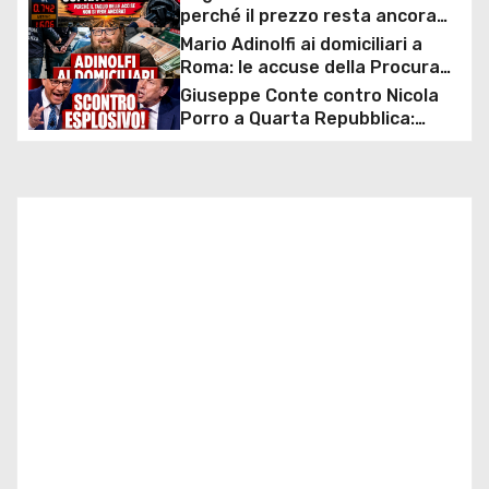
a
perché il prezzo resta ancora
z
sopra i 2 euro nonostante lo
Mario Adinolfi ai domiciliari a
sconto deciso dal Governo
Roma: le accuse della Procura
i
sulla presunta truffa milionaria
Giuseppe Conte contro Nicola
e l’inchiesta sulla “scommessa
Porro a Quarta Repubblica:
o
collettiva”
scontro durissimo sul caso
mascherine e commissione
n
d’inchiesta
e
a
r
t
i
c