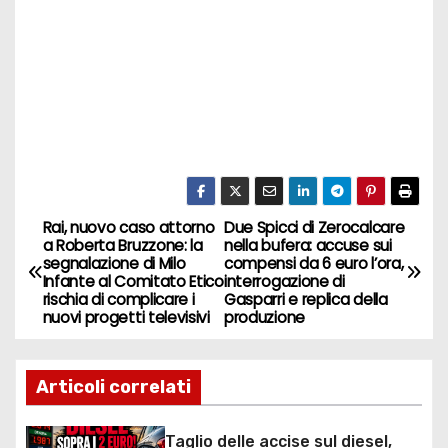
Rai, nuovo caso attorno
Due Spicci di Zerocalcare
N
a Roberta Bruzzone: la
nella bufera: accuse sui
segnalazione di Milo
compensi da 6 euro l’ora,
a
Infante al Comitato Etico
interrogazione di
rischia di complicare i
Gasparri e replica della
v
nuovi progetti televisivi
produzione
i
Articoli correlati
g
Taglio delle accise sul diesel,