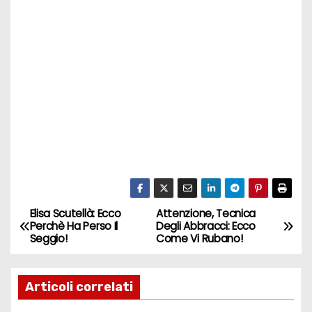
Elisa Scutellà: Ecco
Attenzione, Tecnica
N
Perchè Ha Perso Il
Degli Abbracci: Ecco
Seggio!
Come Vi Rubano!
a
v
Articoli correlati
i