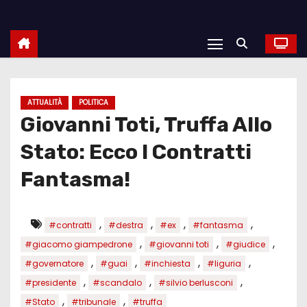
ATTUALITÀ
POLITICA
Giovanni Toti, Truffa Allo
Stato: Ecco I Contratti
Fantasma!
,
,
,
,
#contratti
#destra
#ex
#fantasma
,
,
,
#giacomo giampedrone
#giovanni toti
#giudice
,
,
,
,
#governatore
#guai
#inchiesta
#liguria
,
,
,
#presidente
#scandalo
#silvio berlusconi
,
,
#Stato
#tribunale
#truffa