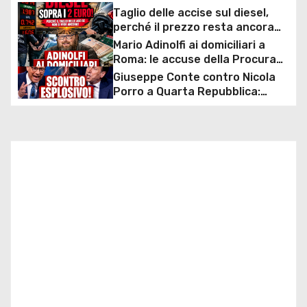
Taglio delle accise sul diesel,
g
perché il prezzo resta ancora
sopra i 2 euro nonostante lo
Mario Adinolfi ai domiciliari a
a
sconto deciso dal Governo
Roma: le accuse della Procura
sulla presunta truffa milionaria
Giuseppe Conte contro Nicola
z
e l’inchiesta sulla “scommessa
Porro a Quarta Repubblica:
collettiva”
scontro durissimo sul caso
i
mascherine e commissione
d’inchiesta
o
n
e
a
r
t