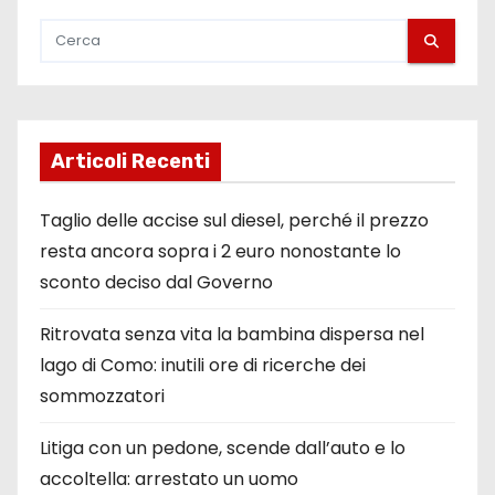
i
a
r
t
Articoli Recenti
i
Taglio delle accise sul diesel, perché il prezzo
c
resta ancora sopra i 2 euro nonostante lo
sconto deciso dal Governo
o
l
Ritrovata senza vita la bambina dispersa nel
lago di Como: inutili ore di ricerche dei
i
sommozzatori
Litiga con un pedone, scende dall’auto e lo
accoltella: arrestato un uomo