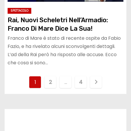
SPETTACOLO
Rai, Nuovi Scheletri Nell’Armadio:
Franco Di Mare Dice La Sua!
Franco di Mare è stato di recente ospite da Fabio
Fazio, e ha rivelato alcuni sconvolgenti dettagli.
L’ad della Rai però ha risposto alle accuse. Ecco
che cosa si sono…
P
1
2
…
4
a
g
i