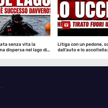
ata senza vita la
Litiga con un pedone, 
a dispersa nel lago di
dall’auto e lo accoltella:
inutili ore di ricerche
arrestato un uomo
ommozzatori