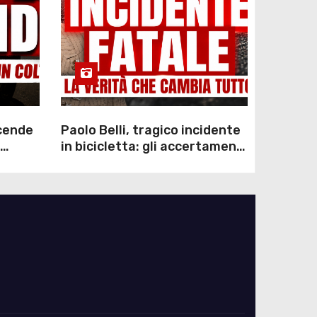
scende
Paolo Belli, tragico incidente
in bicicletta: gli accertamenti
sulla morte di Alessandro
Magnani e i punti ancora da
chiarire