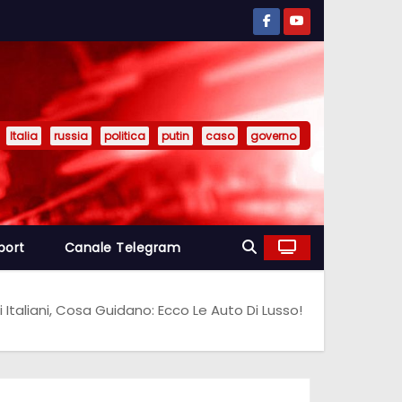
Italia
russia
politica
putin
caso
governo
port
Canale Telegram
ci Italiani, Cosa Guidano: Ecco Le Auto Di Lusso!