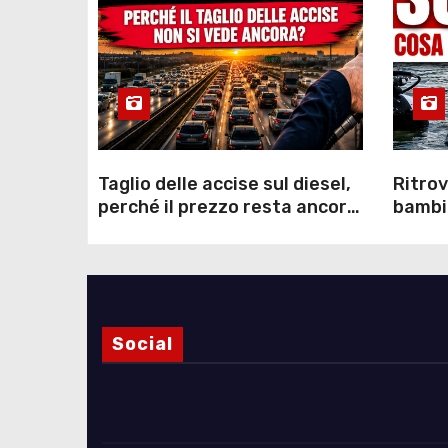
Taglio delle accise sul diesel,
Ritrov
perché il prezzo resta ancora
bambin
sopra i 2 euro nonostante lo
Como: 
sconto deciso dal Governo
dei s
Social