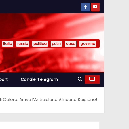
Italia
russia
politica
putin
caso
governo
port
Canale Telegram
Calore: Arriva l’Anticiclone Africano Scipione!