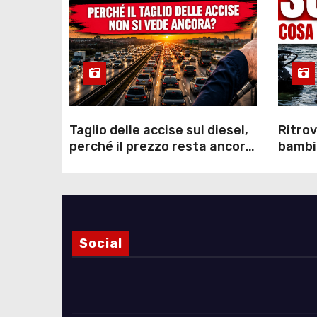
Taglio delle accise sul diesel,
Ritrov
perché il prezzo resta ancora
bambin
sopra i 2 euro nonostante lo
Como: 
sconto deciso dal Governo
dei s
Social