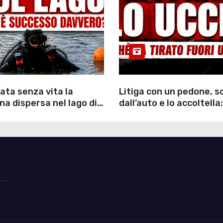
ata senza vita la
Litiga con un pedone, 
a dispersa nel lago di
dall’auto e lo accoltella:
inutili ore di ricerche
arrestato un uomo
ommozzatori