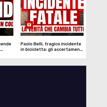
scende
Paolo Belli, tragico incidente
in bicicletta: gli accertamenti
sulla morte di Alessandro
Magnani e i punti ancora da
chiarire