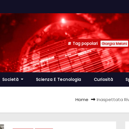
Tag popolari
Giorgia Meloni
Società
Scienza E Tecnologia
Curiosità
S
Home
Inaspettata Riv