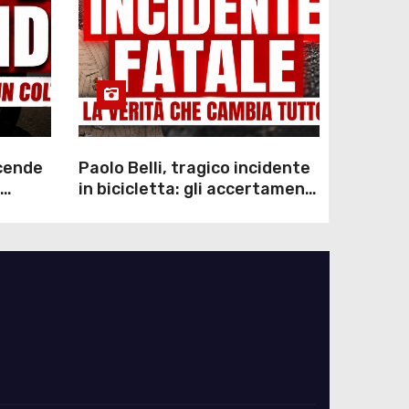
scende
Paolo Belli, tragico incidente
in bicicletta: gli accertamenti
sulla morte di Alessandro
Magnani e i punti ancora da
chiarire