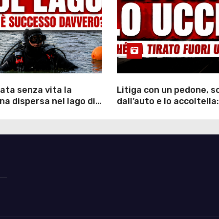
ata senza vita la
Litiga con un pedone, 
a dispersa nel lago di
dall’auto e lo accoltella:
inutili ore di ricerche
arrestato un uomo
ommozzatori