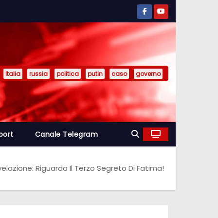
Italia
russia
politica
putin
caso
governo
port
Canale Telegram
elazione: Riguarda Il Terzo Segreto Di Fatima!