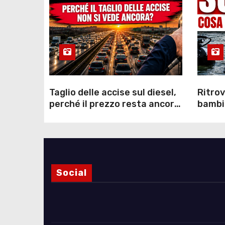
Taglio delle accise sul diesel,
Ritrov
perché il prezzo resta ancora
bambin
sopra i 2 euro nonostante lo
Como: 
sconto deciso dal Governo
dei s
Social