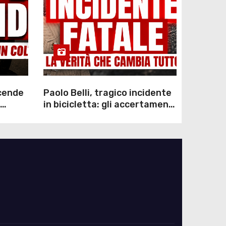
scende
Paolo Belli, tragico incidente
in bicicletta: gli accertamenti
sulla morte di Alessandro
Magnani e i punti ancora da
chiarire