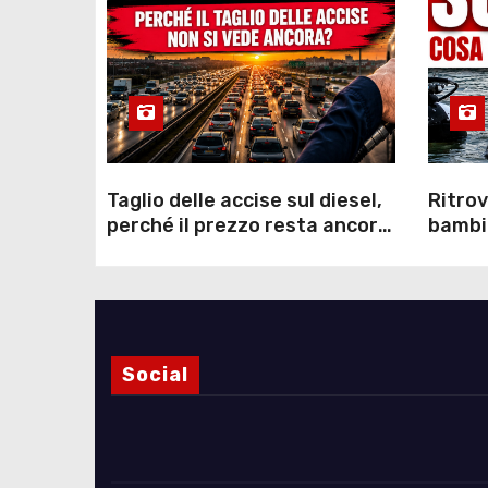
Taglio delle accise sul diesel,
Ritrov
perché il prezzo resta ancora
bambin
sopra i 2 euro nonostante lo
Como: 
sconto deciso dal Governo
dei s
Social