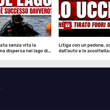
ata senza vita la
Litiga con un pedone, 
a dispersa nel lago di
dall’auto e lo accoltella:
inutili ore di ricerche
arrestato un uomo
ommozzatori