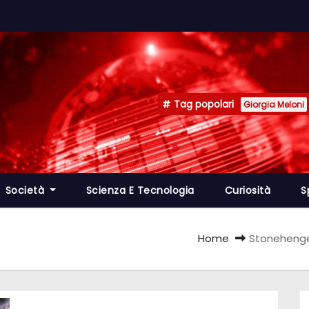
Tag popolari
Giorgia Meloni
Società
Scienza E Tecnologia
Curiosità
S
Home
Stonehenge 