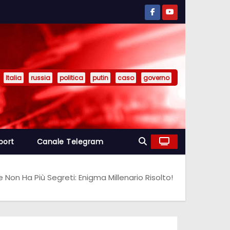
Italia
russia
politica
putin
caso
governo
port
Canale Telegram
Non Ha Più Segreti: Enigma Millenario Risolto!