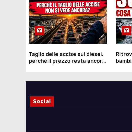
Taglio delle accise sul diesel,
Ritrov
perché il prezzo resta ancora
bambin
sopra i 2 euro nonostante lo
Como: 
sconto deciso dal Governo
dei s
Social