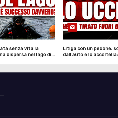
ata senza vita la
Litiga con un pedone, 
a dispersa nel lago di
dall’auto e lo accoltella:
inutili ore di ricerche
arrestato un uomo
ommozzatori