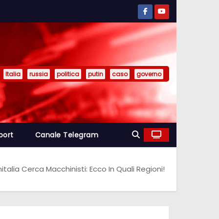
Italia
russia
politica
putin
caso
governo
port
Canale Telegram
italia Cerca Macchinisti: Ecco In Quali Regioni!