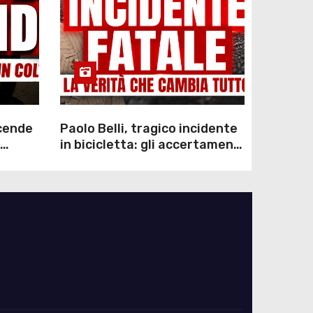
scende
Paolo Belli, tragico incidente
in bicicletta: gli accertamenti
sulla morte di Alessandro
Magnani e i punti ancora da
chiarire