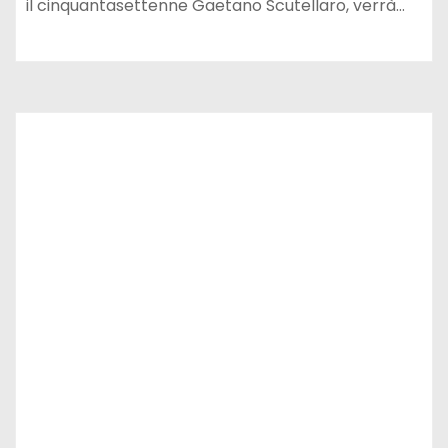
il cinquantasettenne Gaetano Scutellaro, verrà…