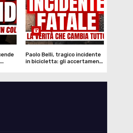
scende
Paolo Belli, tragico incidente
in bicicletta: gli accertamenti
sulla morte di Alessandro
Magnani e i punti ancora da
chiarire