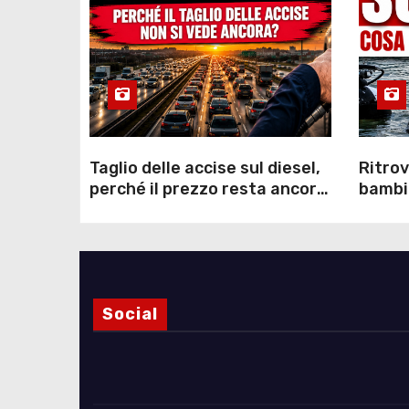
Taglio delle accise sul diesel,
Ritrov
perché il prezzo resta ancora
bambin
sopra i 2 euro nonostante lo
Como: 
sconto deciso dal Governo
dei s
Social