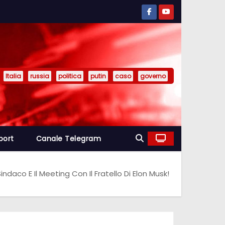
Italia
russia
politica
putin
caso
governo
port
Canale Telegram
Sindaco E Il Meeting Con Il Fratello Di Elon Musk!