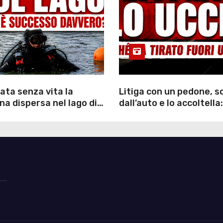
ata senza vita la
Litiga con un pedone, 
a dispersa nel lago di
dall’auto e lo accoltella:
inutili ore di ricerche
arrestato un uomo
ommozzatori