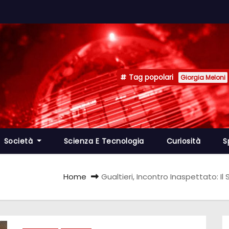
Tag popolari
Giorgia Meloni
Società
Scienza E Tecnologia
Curiosità
S
Home
Gualtieri, Incontro Inaspettato: Il 