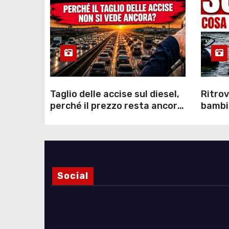
Taglio delle accise sul diesel,
Ritrov
perché il prezzo resta ancora
bambin
sopra i 2 euro nonostante lo
Como: 
sconto deciso dal Governo
dei s
Social