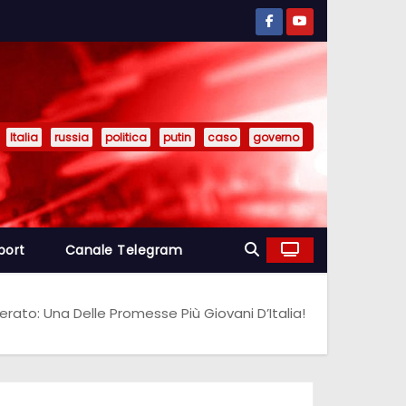
Italia
russia
politica
putin
caso
governo
port
Canale Telegram
erato: Una Delle Promesse Più Giovani D’Italia!