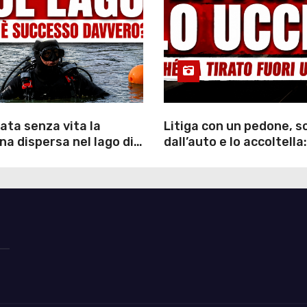
ata senza vita la
Litiga con un pedone, 
a dispersa nel lago di
dall’auto e lo accoltella:
inutili ore di ricerche
arrestato un uomo
ommozzatori