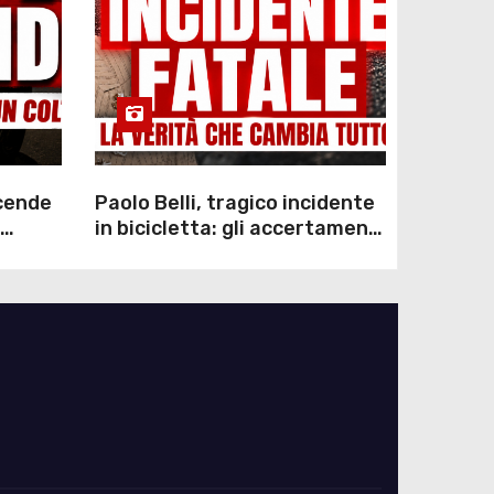
scende
Paolo Belli, tragico incidente
in bicicletta: gli accertamenti
sulla morte di Alessandro
Magnani e i punti ancora da
chiarire