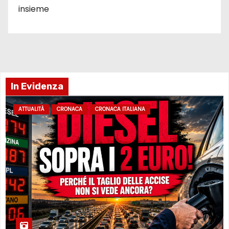
insieme
In Evidenza
ATTUALITÀ
CRONACA
CRONACA ITALIANA