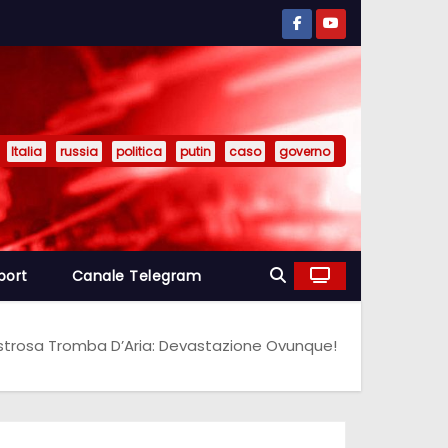
Italia
russia
politica
putin
caso
governo
port
Canale Telegram
sastrosa Tromba D’Aria: Devastazione Ovunque!