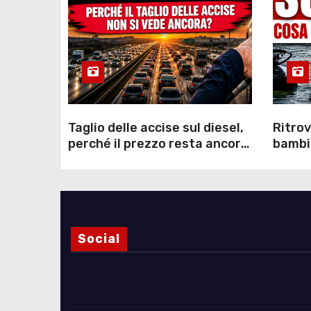
Taglio delle accise sul diesel,
Ritrov
perché il prezzo resta ancora
bambin
sopra i 2 euro nonostante lo
Como: 
sconto deciso dal Governo
dei s
Social