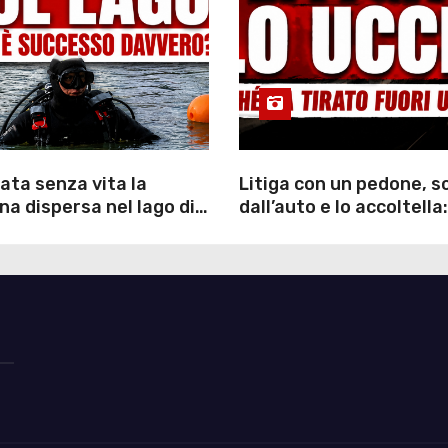
ata senza vita la
Litiga con un pedone, 
a dispersa nel lago di
dall’auto e lo accoltella:
inutili ore di ricerche
arrestato un uomo
ommozzatori