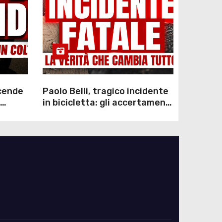
scende
Paolo Belli, tragico incidente
in bicicletta: gli accertamenti
sulla morte di Alessandro
Magnani e i punti ancora da
chiarire