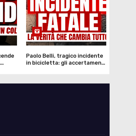
scende
Paolo Belli, tragico incidente
in bicicletta: gli accertamenti
sulla morte di Alessandro
Magnani e i punti ancora da
chiarire