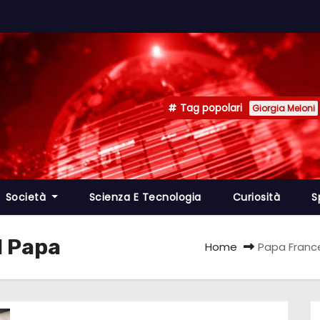
Tag popolari
Giorgia Meloni
Società
Scienza E Tecnologia
Curiosità
S
l Papa
Home
Papa France