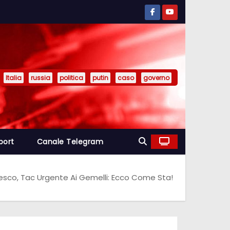
Italia
russia
politica
putin
caso
governo
port
Canale Telegram
sco, Tac Urgente Ai Gemelli: Ecco Come Sta!