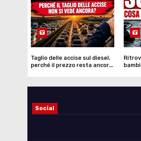
Taglio delle accise sul diesel,
Ritrov
perché il prezzo resta ancora
bambin
sopra i 2 euro nonostante lo
Como: 
sconto deciso dal Governo
dei s
Social