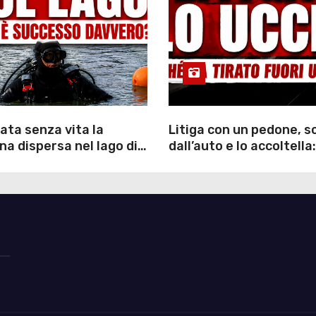
ata senza vita la
Litiga con un pedone, 
a dispersa nel lago di
dall’auto e lo accoltella:
inutili ore di ricerche
arrestato un uomo
ommozzatori