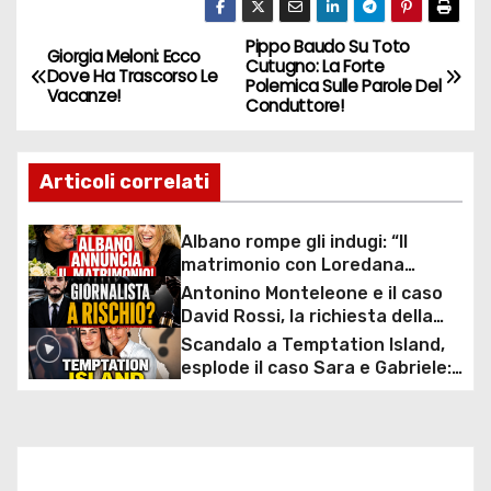
Pippo Baudo Su Toto
N
Giorgia Meloni: Ecco
Cutugno: La Forte
Dove Ha Trascorso Le
Polemica Sulle Parole Del
a
Vacanze!
Conduttore!
v
Articoli correlati
i
g
Albano rompe gli indugi: “Il
matrimonio con Loredana
a
Lecciso arriva”, la svolta dopo
Antonino Monteleone e il caso
anni insieme
David Rossi, la richiesta della
z
Procura riaccende il dibattito
Scandalo a Temptation Island,
sulla libertà di stampa in Italia
esplode il caso Sara e Gabriele:
i
riemerge un video del passato,
la coppia rompe il silenzio e si
o
difende
n