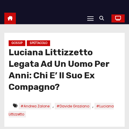
GOSSIP
SPETTACOLO
Luciana Littizzetto
Legata Ad Un Uomo Per
Anni: Chi E’ Il Suo Ex
Compagno?
,
,
#Andrea Zalone
#Davide Graziano
#Luciana
Littizzetto