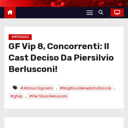
SPETTACOLO
GF Vip 8, Concorrenti: Il
Cast Deciso Da Piersilvio
Berlusconi!
,
,
#Alfonso Signorini
#Brigitta e Benedicta Boccoli
,
#gfvip
#Pier Silvio Berlusconi