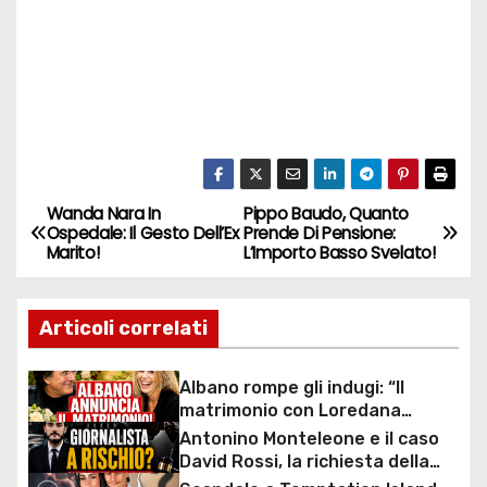
Wanda Nara In
Pippo Baudo, Quanto
N
Ospedale: Il Gesto Dell’Ex
Prende Di Pensione:
Marito!
L’Importo Basso Svelato!
a
v
Articoli correlati
i
Albano rompe gli indugi: “Il
g
matrimonio con Loredana
Lecciso arriva”, la svolta dopo
Antonino Monteleone e il caso
a
anni insieme
David Rossi, la richiesta della
Procura riaccende il dibattito