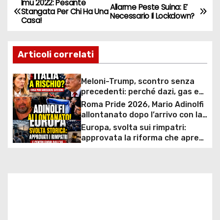
Imu 2022: Pesante
N
Allarme Peste Suina: E’
Stangata Per Chi Ha Una
Necessario Il Lockdown?
Casa!
a
v
Articoli correlati
i
Meloni-Trump, scontro senza
g
precedenti: perché dazi, gas e
rapporti diplomatici possono
Roma Pride 2026, Mario Adinolfi
a
costare caro all’Italia
allontanato dopo l’arrivo con la
bandiera di Israele: scontro
Europa, svolta sui rimpatri:
z
politico e polemiche sui diritti
approvata la riforma che apre
ai centri fuori dall’UE e accelera
i
le espulsioni
o
n
e