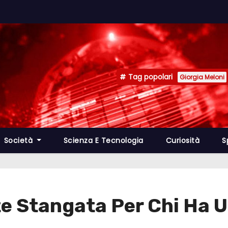
Tag popolari
Giorgia Meloni
Società
Scienza E Tecnologia
Curiosità
S
e Stangata Per Chi Ha U