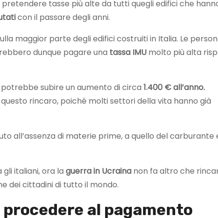
pretendere tasse più alte da tutti quegli edifici che hann
utati
con il passare degli anni.
a maggior parte degli edifici costruiti in Italia. Le perso
trebbero dunque pagare una
tassa IMU
molto più alta ris
ta potrebbe subire un aumento di circa
1.400 € all’anno.
questo rincaro, poiché molti settori della vita hanno già
to all’assenza di materie prime, a quello del carburante 
i italiani, ora la
guerra in Ucraina
non fa altro che rinca
e dei cittadini di tutto il mondo.
 procedere al pagamento