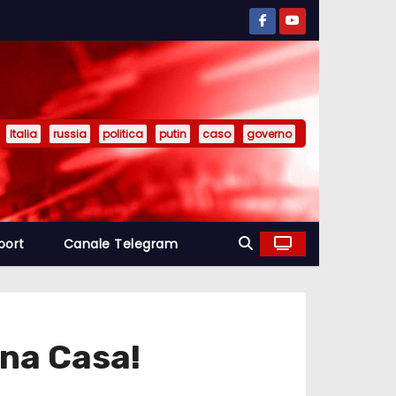
Italia
russia
politica
putin
caso
governo
port
Canale Telegram
na Casa!