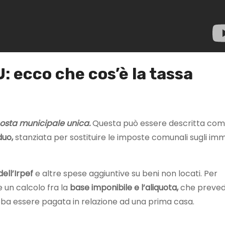
U: ecco che cos’è la tassa
posta
municipale unica.
Questa può essere descritta co
iduo,
stanziata per sostituire le imposte comunali sugli immo
dell’Irpef
e altre spese aggiuntive su beni non locati. Per
e un calcolo fra la
base imponibile e l’aliquota,
che preve
ebba essere pagata in relazione ad una prima casa.