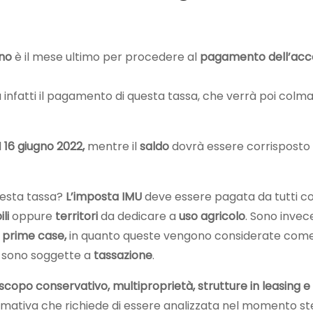
no
è il mese ultimo per procedere al
pagamento dell’acc
a infatti il pagamento di questa tassa, che verrà poi colm
l
16
giugno 2022,
mentre il
saldo
dovrà essere corrisposto
questa tassa?
L’imposta IMU
deve essere pagata da tutti c
li
oppure
territori
da dedicare a
uso agricolo
. Sono invec
e
prime case,
in quanto queste vengono considerate com
on sono soggette a
tassazione
.
 scopo
conservativo,
multiproprietà, strutture in leasing e
mativa che richiede di essere analizzata nel momento st