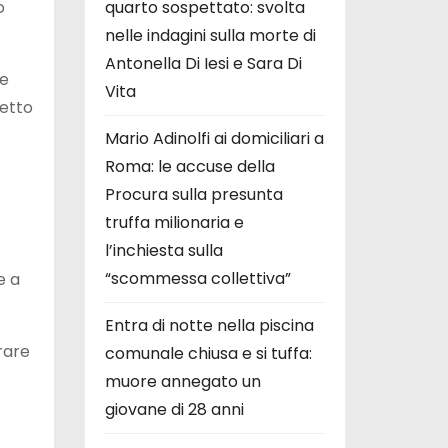
o
quarto sospettato: svolta
nelle indagini sulla morte di
Antonella Di Iesi e Sara Di
ne
Vita
petto
Mario Adinolfi ai domiciliari a
Roma: le accuse della
Procura sulla presunta
truffa milionaria e
l’inchiesta sulla
“scommessa collettiva”
e a
Entra di notte nella piscina
rare
comunale chiusa e si tuffa:
muore annegato un
giovane di 28 anni