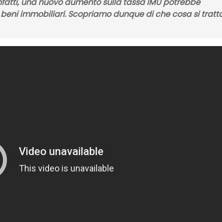
nfatti, una nuovo
aumento sulla tassa IMU
potrebbe
di beni immobiliari. Scopriamo dunque di che cosa si tratta