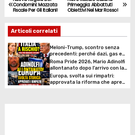
N
Condomini: Mazzata
Primeggia: Abbattuti
Fiscale Per Gli Italiani!
Obiettivi Nel Mar Rosso!
a
v
Articoli correlati
i
Meloni-Trump, scontro senza
g
precedenti: perché dazi, gas e
rapporti diplomatici possono
Roma Pride 2026, Mario Adinolfi
a
costare caro all’Italia
allontanato dopo l’arrivo con la
bandiera di Israele: scontro
Europa, svolta sui rimpatri:
z
politico e polemiche sui diritti
approvata la riforma che apre
ai centri fuori dall’UE e accelera
i
le espulsioni
o
n
e