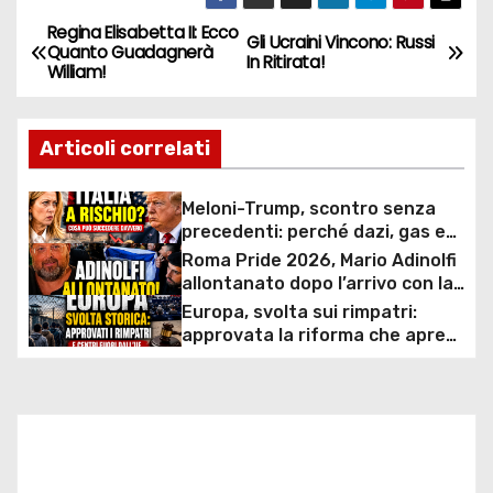
Regina Elisabetta II: Ecco
N
Gli Ucraini Vincono: Russi
Quanto Guadagnerà
In Ritirata!
William!
a
v
Articoli correlati
i
Meloni-Trump, scontro senza
g
precedenti: perché dazi, gas e
rapporti diplomatici possono
Roma Pride 2026, Mario Adinolfi
a
costare caro all’Italia
allontanato dopo l’arrivo con la
bandiera di Israele: scontro
Europa, svolta sui rimpatri:
z
politico e polemiche sui diritti
approvata la riforma che apre
ai centri fuori dall’UE e accelera
i
le espulsioni
o
n