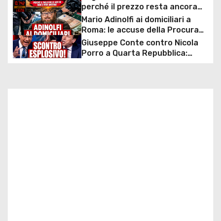
perché il prezzo resta ancora
a
sopra i 2 euro nonostante lo
Mario Adinolfi ai domiciliari a
sconto deciso dal Governo
Roma: le accuse della Procura
z
sulla presunta truffa milionaria
Giuseppe Conte contro Nicola
e l’inchiesta sulla “scommessa
Porro a Quarta Repubblica:
i
collettiva”
scontro durissimo sul caso
mascherine e commissione
o
d’inchiesta
n
e
a
r
t
i