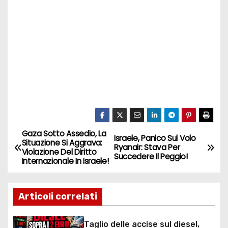
Gaza Sotto Assedio, La
N
Israele, Panico Sul Volo
Situazione Si Aggrava:
Ryanair: Stava Per
Violazione Del Diritto
a
Succedere Il Peggio!
Internazionale In Israele!
v
Articoli correlati
i
g
Taglio delle accise sul diesel,