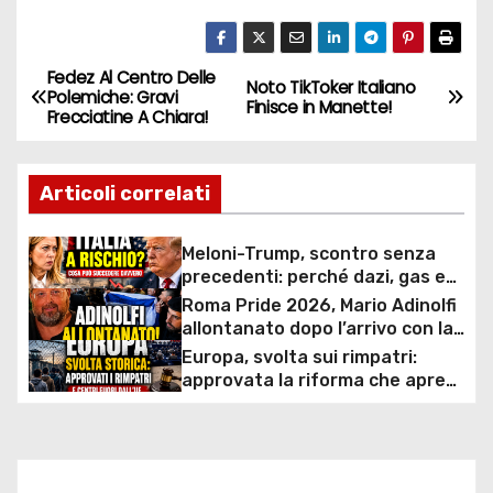
Fedez Al Centro Delle
N
Noto TikToker Italiano
Polemiche: Gravi
Finisce in Manette!
Frecciatine A Chiara!
a
v
Articoli correlati
i
Meloni-Trump, scontro senza
g
precedenti: perché dazi, gas e
rapporti diplomatici possono
Roma Pride 2026, Mario Adinolfi
a
costare caro all’Italia
allontanato dopo l’arrivo con la
bandiera di Israele: scontro
Europa, svolta sui rimpatri:
z
politico e polemiche sui diritti
approvata la riforma che apre
ai centri fuori dall’UE e accelera
i
le espulsioni
o