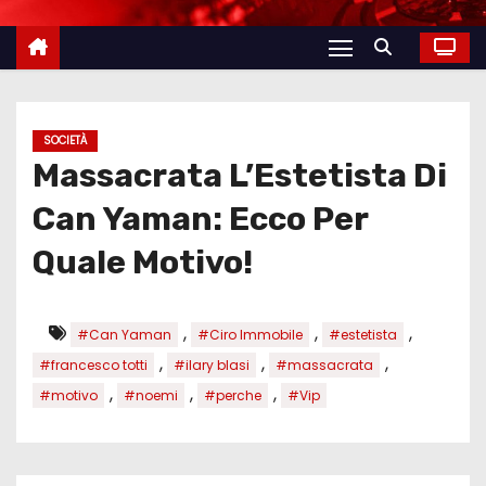
SOCIETÀ
Massacrata L’Estetista Di
Can Yaman: Ecco Per
Quale Motivo!
,
,
,
#Can Yaman
#Ciro Immobile
#estetista
,
,
,
#francesco totti
#ilary blasi
#massacrata
,
,
,
#motivo
#noemi
#perche
#Vip