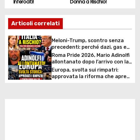
Inferociti!
Donna a Rischio!
a
v
Articoli correlati
i
Meloni-Trump, scontro senza
g
precedenti: perché dazi, gas e
rapporti diplomatici possono
Roma Pride 2026, Mario Adinolfi
a
costare caro all’Italia
allontanato dopo l’arrivo con la
bandiera di Israele: scontro
Europa, svolta sui rimpatri:
z
politico e polemiche sui diritti
approvata la riforma che apre
ai centri fuori dall’UE e accelera
i
le espulsioni
o
n
e
a