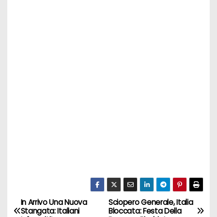
In Arrivo Una Nuova
Sciopero Generale, Italia
N
Stangata: Italiani
Bloccata: Festa Della